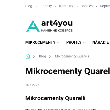
Prejsť
Blog
E-booky
Kontakty
Cookies
Doprav
na
obsah
MIKROCEMENTY
PROFILY
NÁRADIE
Domov
Blog
Mikrocementy Quarelli
Mikrocementy Quarel
16.6.2025
Mikrocementy Quarelli