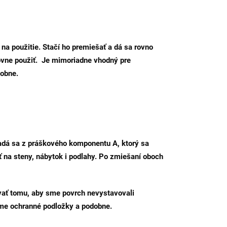
a použitie. Stačí ho premiešať a dá sa rovno
ovne použiť. Je mimoriadne vhodný pre
dobne.
adá sa z práškového komponentu A, ktorý sa
na steny, nábytok i podlahy. Po zmiešaní oboch
vať tomu, aby sme povrch nevystavovali
me ochranné podložky a podobne.