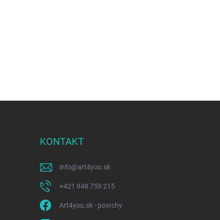
KONTAKT
info
@
art4you.sk
+421 948 759 215
Art4you.sk - povrchy