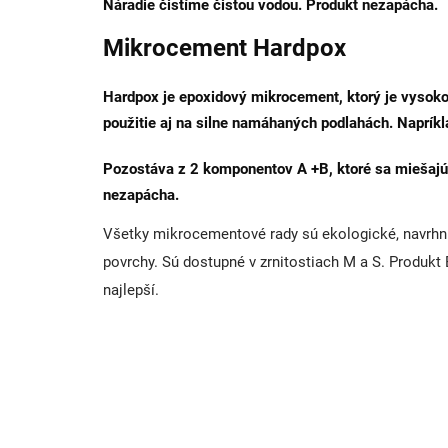
Náradie čistíme čistou vodou. Produkt nezapácha.
Mikrocement Hardpox
Hardpox je epoxidový mikrocement, ktorý je vysoko 
použitie aj na silne namáhaných podlahách. Napríkl
Pozostáva z 2 komponentov A +B, ktoré sa miešajú 
nezapácha.
Všetky mikrocementové rady sú ekologické, navrhnut
povrchy. Sú dostupné v zrnitostiach M a S. Produkt B
najlepší.