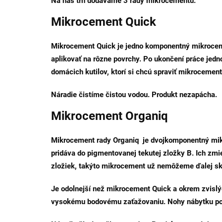
Na náš trh dodávame 3 rady mikrocementu.
Mikrocement Quick
Mikrocement Quick je jedno komponentný mikrocemen
aplikovať na rôzne povrchy. Po ukončení práce jed
domácich kutilov, ktorí si chcú spraviť mikroceme
Náradie čistíme čistou vodou. Produkt nezapácha.
Mikrocement Organiq
Mikrocement rady Organiq je dvojkomponentný mikr
pridáva do pigmentovanej tekutej zložky B. Ich zm
zložiek, takýto mikrocement už nemôžeme ďalej sk
Je odolnejší než mikrocement Quick a okrem zvisl
vysokému bodovému zaťažovaniu. Nohy nábytku pod