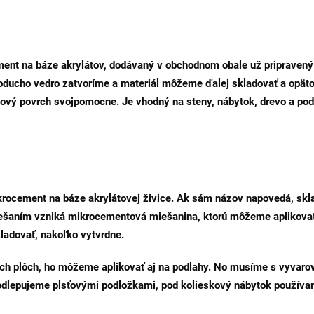
t na báze akrylátov, dodávaný v obchodnom obale už pripravený n
noducho vedro zatvoríme a materiál môžeme ďalej skladovať a opät
ntový povrch svojpomocne. Je vhodný na steny, nábytok, drevo a po
ocement na báze akrylátovej živice. Ak sám názov napovedá, skl
iešaním vzniká mikrocementová miešanina, ktorú môžeme aplikovať 
ladovať, nakoľko vytvrdne.
ých plôch, ho môžeme aplikovať aj na podlahy. No musíme s vyvaro
lepujeme plsťovými podložkami, pod kolieskový nábytok používa