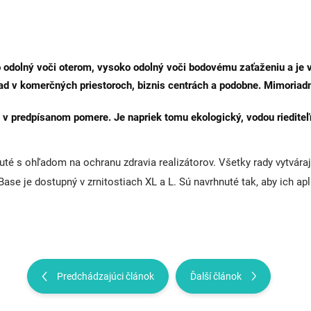
odolný voči oterom, vysoko odolný voči bodovému zaťaženiu a je vo
ad v komerčných priestoroch, biznis centrách a podobne. Mimoriadn
v predpísanom pomere. Je napriek tomu ekologický, vodou riediteľn
é s ohľadom na ochranu zdravia realizátorov. Všetky rady vytvárajú
ase je dostupný v zrnitostiach XL a L. Sú navrhnuté tak, aby ich apl
Predchádzajúci článok
Ďalší článok