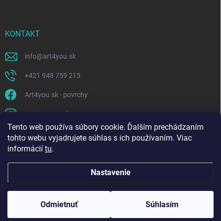
KONTAKT
info
@
art4you.sk
+421 948 759 215
Art4you.sk - povrchy
art4youpovrchy
Tento web používa súbory cookie. Ďalším prechádzaním
https://www.youtube.com/@art4you-kamennekobercealia118
tohto webu vyjadrujete súhlas s ich používaním. Viac
informácií
tu
.
Nastavenie
Copyright 2026
Art4you
. Všetky práva vyhradené.
Odmietnuť
Súhlasím
Vytvoril Shoptet