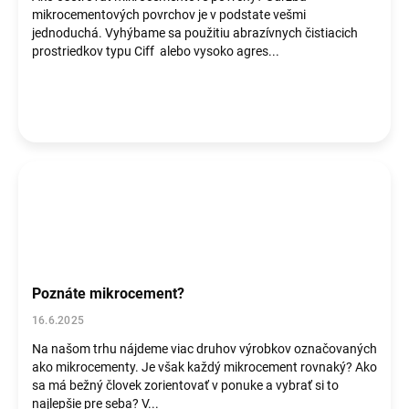
mikrocementových povrchov je v podstate vešmi
jednoduchá. Vyhýbame sa použitiu abrazívnych čistiacich
prostriedkov typu Ciff alebo vysoko agres...
Poznáte mikrocement?
16.6.2025
Na našom trhu nájdeme viac druhov výrobkov označovaných
ako mikrocementy. Je však každý mikrocement rovnaký? Ako
sa má bežný človek zorientovať v ponuke a vybrať si to
najlepšie pre seba? V...