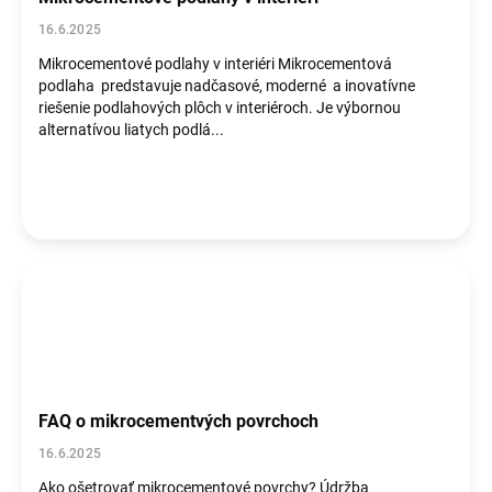
16.6.2025
Mikrocementové podlahy v interiéri Mikrocementová
podlaha predstavuje nadčasové, moderné a inovatívne
riešenie podlahových plôch v interiéroch. Je výbornou
alternatívou liatych podlá...
FAQ o mikrocementvých povrchoch
16.6.2025
Ako ošetrovať mikrocementové povrchy? Údržba