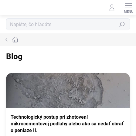
Prejsť
na
obsah
Hľadať
Domov
Blog
V
ý
p
i
s
č
l
Technologický postup pri zhotovení
á
mikrocementovej podlahy alebo ako sa nedať obrať
n
o peniaze II.
k