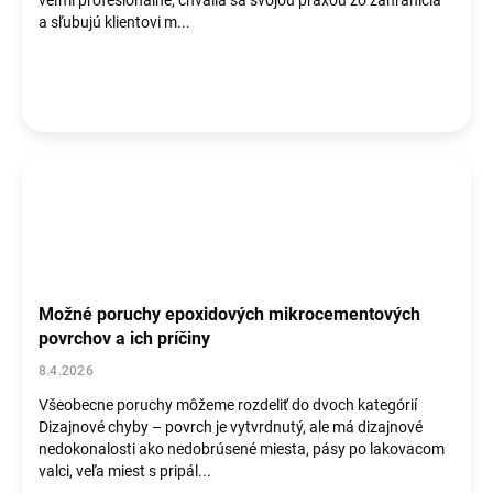
veľmi profesionálne, chvália sa svojou praxou zo zahraničia
a sľubujú klientovi m...
Možné poruchy epoxidových mikrocementových
povrchov a ich príčiny
8.4.2026
Všeobecne poruchy môžeme rozdeliť do dvoch kategórií
Dizajnové chyby – povrch je vytvrdnutý, ale má dizajnové
nedokonalosti ako nedobrúsené miesta, pásy po lakovacom
valci, veľa miest s pripál...