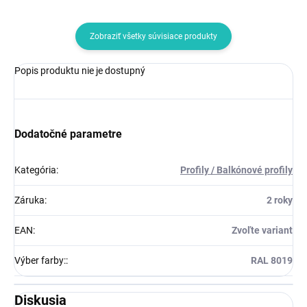
Zobraziť všetky súvisiace produkty
Popis produktu nie je dostupný
Dodatočné parametre
Kategória
:
Profily / Balkónové profily
Záruka
:
2 roky
EAN
:
Zvoľte variant
Výber farby:
:
RAL 8019
Diskusia