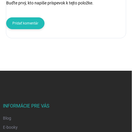
Buďte prvý, kto napíše príspevok k tejto položke.
Pridať komentár
Z
á
p
ä
t
i
INFORMÁCIE PRE VÁS
e
Blog
E-booky