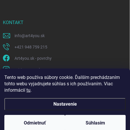
KONTAKT
info
@
art4you.sk
+421 948 759 215
Art4you.sk - povrchy
art4youpovrchy
Tento web používa súbory cookie. Ďalším prechádzaním
https://www.youtube.com/@art4you-kamennekobercealia118
tohto webu vyjadrujete súhlas s ich používaním. Viac
informácií
tu
.
Nastavenie
Copyright 2026
Art4you
. Všetky práva vyhradené.
Odmietnuť
Súhlasím
Vytvoril Shoptet