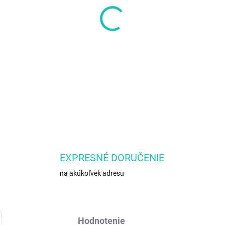
MÔŽEME DORUČIŤ DO:
ZVOĽT
−
+
EXPRESNÉ DORUČENIE
na akúkoľvek adresu
Hodnotenie