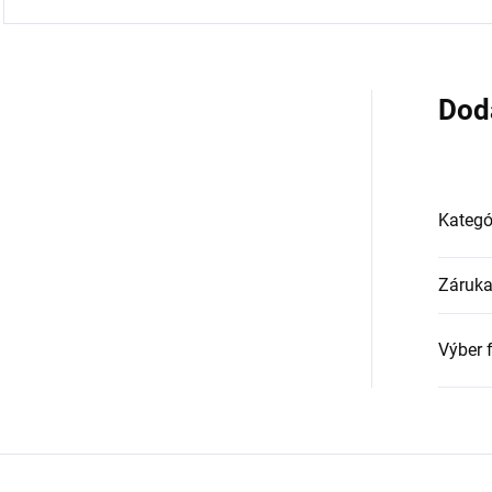
Dod
Kategó
Záruk
Výber 