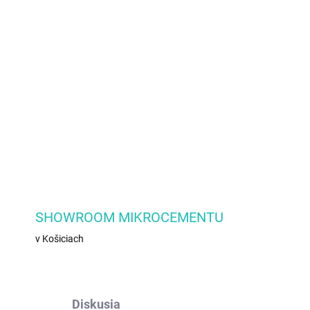
E VARIANT
Pridať do košíka
OPÝTAŤ SA
SHOWROOM MIKROCEMENTU
v Košiciach
Diskusia