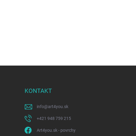
KONTAKT
info
@
art4you.sk
+421 948 759 215
Art4you.sk - povrchy