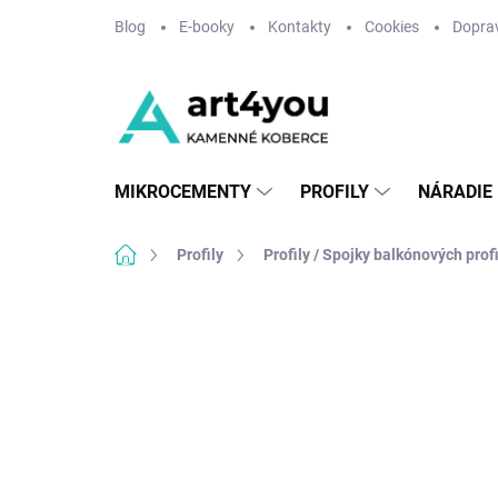
Prejsť
Blog
E-booky
Kontakty
Cookies
Doprav
na
obsah
MIKROCEMENTY
PROFILY
NÁRADIE
Domov
Profily
Profily / Spojky balkónových prof
Neohodnotené
Podrobnosti hodnote