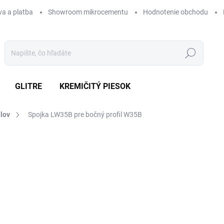
a a platba
Showroom mikrocementu
Hodnotenie obchodu
Hľadať
GLITRE
KREMIČITÝ PIESOK
ilov
Spojka LW35B pre bočný profil W35B
nia
ZNAČKA:
RENOPLAST
5,30 €
Jednotková
cena:
ZVOĽTE VARIANT
FARBA PROFILOV