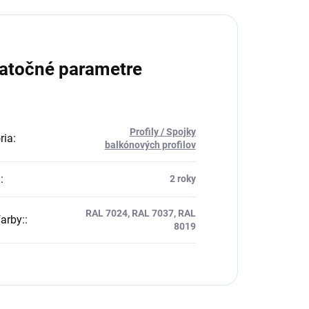
atočné parametre
Profily / Spojky
ria
:
balkónových profilov
a
:
2 roky
RAL 7024, RAL 7037, RAL
farby:
:
8019